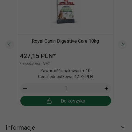
Royal Canin Digestive Care 10kg
Vita
427,
15
PLN*
3,
5
* z podatkiem VAT
* z po
Zawartość opakowania: 10
Cena jednostkowa: 42.72 PLN
Do koszyka
Informacje