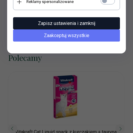
Reklamy spersonalizowane
wilgotność, 33,5% białko surowe, 20% zawartość tłuszczu,
2% włókno surowe, 10% popioł surowy.Sposób
stosowania/dzień: 1-2 sztuki.Przechowywać w suchym i
chłodnym miejscu.Opakowanie: 3szt
Zapisz ustawienia i zamknij
Zaakceptuj wszystkie
Polecamy
Vitakraft Cat Liquid snack z kurczakiem + tauryna