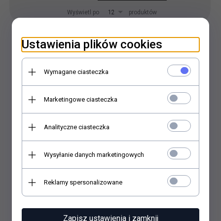
pop
Wyświetl po
produktów
12
Ustawienia plików cookies
Wymagane ciasteczka
Marketingowe ciasteczka
Analityczne ciasteczka
Wysyłanie danych marketingowych
Reklamy spersonalizowane
AlvanaEko kolagen silne stawy dla gadów 100g
Zapisz ustawienia i zamknij