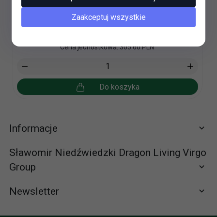
30,
56
PLN*
Zaakceptuj wszystkie
* z podatkiem VAT
Zawartość opakowania: 0.1 kg
Cena jednostkowa: 305.60 PLN
Do koszyka
Informacje
Sławomir Niedźwiedzki Dragon Living Virgo
Group
Newsletter
Zapisz się do newslettera
665065310 (58) 672-65-61