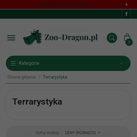
Strona korzysta z Cookies!
x
0
Kategorie
Strona główna
Terrarystyka
Terrarystyka
sort
Sortuj według:
CENY (ROSNĄCO)