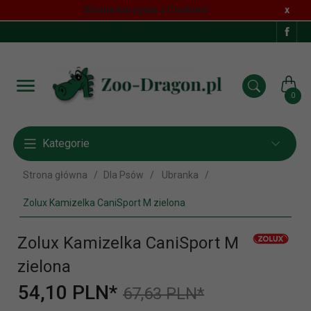
Strona korzysta z Cookies!
x
0
Kategorie
Strona główna
Dla Psów
Ubranka
Zolux Kamizelka CaniSport M zielona
Zolux Kamizelka CaniSport M
zielona
54,
10
PLN*
67,63 PLN*