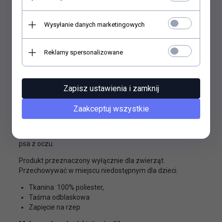
Wysyłanie danych marketingowych
OPIS PRODUKTU
Reklamy spersonalizowane
Zolux Kamizelka odblaskowa
Zapisz ustawienia i zamknij
Kamizelka bezpieczeństwa o żywym kolorze i z paskami
odblaskowymi pozwala na łatwą lokalizację psa podczas
Zaakceptuj wszystkie
spacerów szczególnie nocą. Jest łatwa do założenia psu i
dla niego wygodna - przeciąga się ją przez przednie łapy i
zapina na taśmę rzepową. Już nigdy nie stracisz swojego
psa z oczu.
Produkt przeznaczony wyłącznie dla zwierząt.
Przechowywać w miejscu niedostępnym dla dzieci.
Tkanina: 100% poliester,
Taśma odblaskowa
Zapięcie na rzep