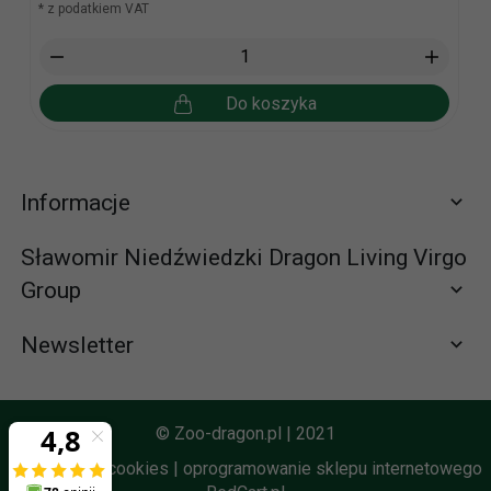
* z podatkiem VAT
Do koszyka
Informacje
Sławomir Niedźwiedzki Dragon Living Virgo
Group
Newsletter
Zapisz się do newslettera
665065310 (58) 672-65-61
© Zoo-dragon.pl | 2021
zamowienia@zoo-dragon.pl
Informacja o cookies
|
oprogramowanie sklepu internetowego