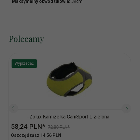
Maksymalny obwód tułowia:
39cm.
Polecamy
Wyprzedaż
Zolux Kamizelka CaniSport L zielona
58,
24
PLN*
72,80 PLN*
Oszczędzasz 14.56 PLN