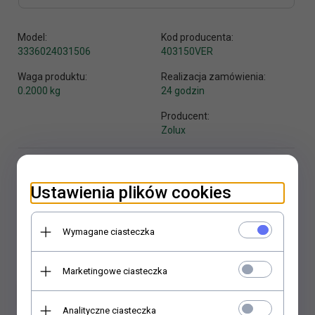
Model:
Kod producenta:
3336024031506
403150VER
Waga produktu:
Realizacja zamówienia:
0.2000
kg
24 godzin
Producent:
Zolux
Ustawienia plików cookies
KUP TERAZ!
Wymagane ciasteczka
Marketingowe ciasteczka
Analityczne ciasteczka