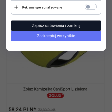
Reklamy spersonalizowane
Wyprzedaż
Zapisz ustawienia i zamknij
Zaakceptuj wszystkie
Zolux Kamizelka CaniSport L zielona
58,
24
PLN*
72,80 PLN*