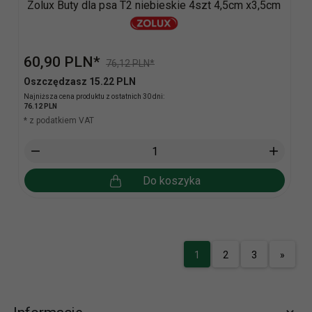
Zolux Buty dla psa T2 niebieskie 4szt 4,5cm x3,5cm
60,
90
PLN*
76,12 PLN*
Oszczędzasz 15.22 PLN
Najniższa cena produktu z ostatnich 30 dni:
76.12 PLN
* z podatkiem VAT
Do koszyka
1
2
3
»