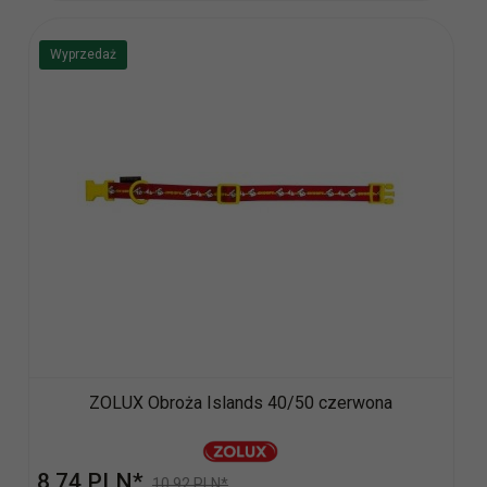
Wyprzedaż
ZOLUX Obroża Islands 40/50 czerwona
8,
74
PLN*
10,92 PLN*