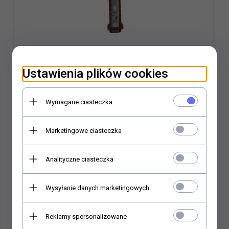
ZOLUX Obroża taśma Picnic czerwona 20mm
Ustawienia plików cookies
9,
46
PLN*
11,83 PLN*
Wymagane ciasteczka
Oszczędzasz 2.37 PLN
Najniższa cena produktu z ostatnich 30 dni:
11.83 PLN
Marketingowe ciasteczka
* z podatkiem VAT
Analityczne ciasteczka
Do koszyka
Wysyłanie danych marketingowych
Reklamy spersonalizowane
Wyprzedaż