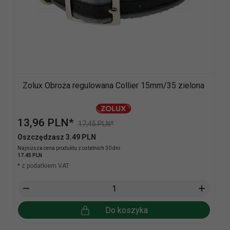
Zolux Obroża regulowana Collier 15mm/35 zielona
13,
96
PLN*
17,45 PLN*
Oszczędzasz 3.49 PLN
Najniższa cena produktu z ostatnich 30 dni:
17.45 PLN
* z podatkiem VAT
Do koszyka