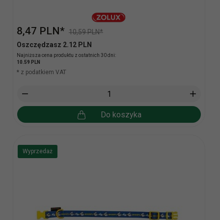
8,
47
PLN*
10,59 PLN*
Oszczędzasz 2.12 PLN
Najniższa cena produktu z ostatnich 30 dni:
10.59 PLN
* z podatkiem VAT
Do koszyka
Wyprzedaż