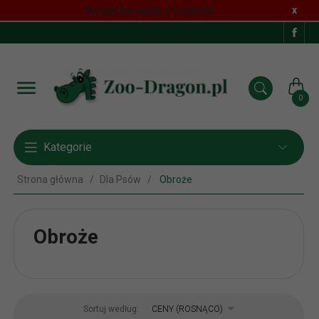
Strona korzysta z Cookies!
x
0
Kategorie
Strona główna
Dla Psów
Obroże
Obroże
sort
Sortuj według:
CENY (ROSNĄCO)