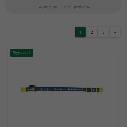
pop
Wyświetl po
produktów
12
1
2
3
»
Wyprzedaż