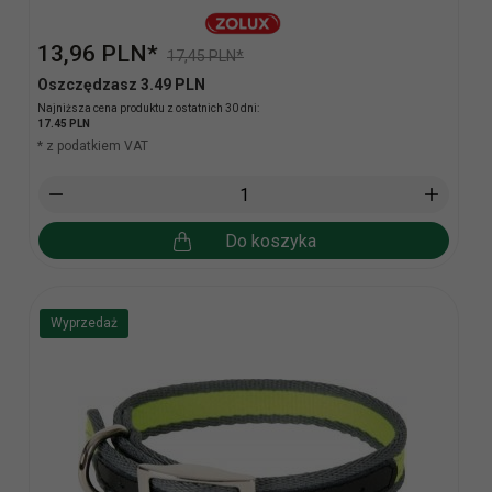
13,
96
PLN*
17,45 PLN*
Oszczędzasz 3.49 PLN
Najniższa cena produktu z ostatnich 30 dni:
17.45 PLN
* z podatkiem VAT
Do koszyka
Wyprzedaż