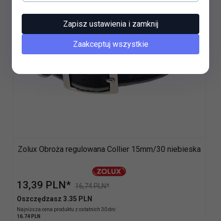
Zapisz ustawienia i zamknij
Zaakceptuj wszystkie
Zolux Obroża regulowana Collier 15mm/30 niebieska
13,
39
PLN*
16,74 PLN*
Oszczędzasz 3.35 PLN
Najniższa cena produktu z ostatnich 30 dni:
16.74 PLN