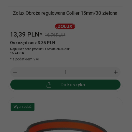
Zolux Obroża regulowana Collier 15mm/30 zielona
13,
39
PLN*
16,74 PLN*
Oszczędzasz 3.35 PLN
Najniższa cena produktu z ostatnich 30 dni:
16.74 PLN
* z podatkiem VAT
Do koszyka
Wyprzedaż