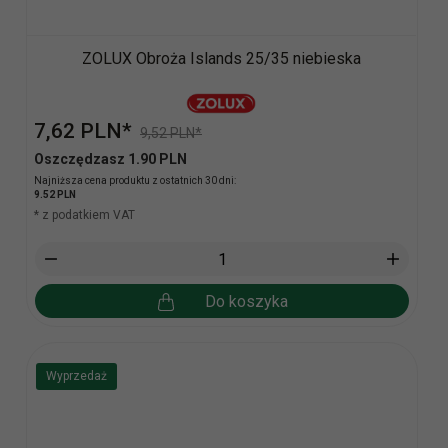
ZOLUX Obroża Islands 25/35 niebieska
7,
62
PLN*
9,52 PLN*
Oszczędzasz 1.90 PLN
Najniższa cena produktu z ostatnich 30 dni:
9.52 PLN
* z podatkiem VAT
Do koszyka
Wyprzedaż