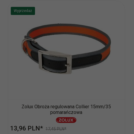
Wyprzedaż
Zolux Obroża regulowana Collier 15mm/35
pomarańczowa
13,
96
PLN*
17,45 PLN*