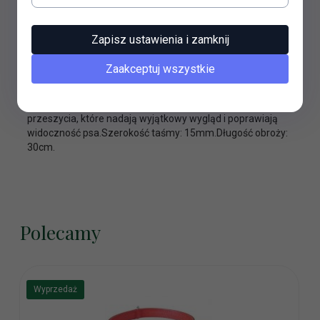
OPIS PRODUKTU
Zapisz ustawienia i zamknij
Regulowana obroża dla psa wykonana z poliestru.Jest
wytrzymała, posiada dodatkową warstwę materiału na
Zaakceptuj wszystkie
oczkach, zapewniając większą żywotność
produktu.Posiada chromowaną sprzączkę wykonaną ze
stali nierdzewnej.Dodatkowo obroża ma odblaskowe
przeszycia, które nadają wyjątkowy wygląd i poprawiają
widoczność psa.Szerokość taśmy: 15mm.Długość obroży:
30cm.
Polecamy
Wyprzedaż