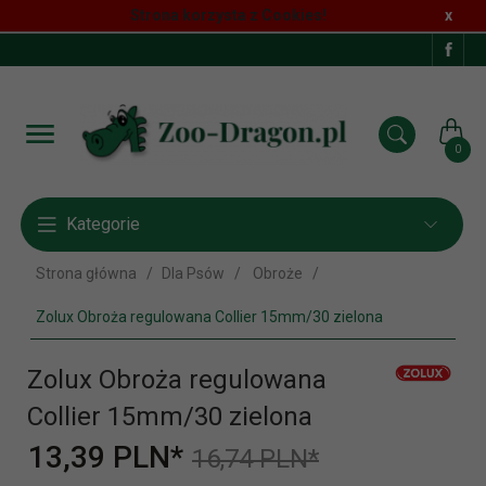
Strona korzysta z Cookies!
x
0
Kategorie
Strona główna
Dla Psów
Obroże
Zolux Obroża regulowana Collier 15mm/30 zielona
Zolux Obroża regulowana
Collier 15mm/30 zielona
13,
39
PLN*
16,74 PLN*